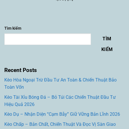
Tìm kiếm
TÌM
KIẾM
Recent Posts
Kèo Hòa Ngoại Trừ Đầu Tư An Toàn & Chiến Thuật Bảo
Toàn Vốn
Kèo Tài Xỉu Bóng Đá – Bỏ Túi Các Chiến Thuật Đầu Tư
Hiệu Quả 2026
Kèo Dụ – Nhận Diện “Cạm Bẫy” Giữ Vững Bản Lĩnh 2026
Kèo Chấp – Bản Chất, Chiến Thuật Và Đọc Vị Sàn Giao