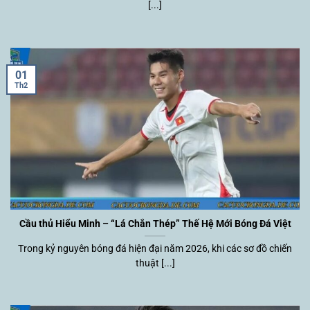
[...]
01
Th2
Cầu thủ Hiểu Minh – “Lá Chắn Thép” Thế Hệ Mới Bóng Đá Việt
Trong kỷ nguyên bóng đá hiện đại năm 2026, khi các sơ đồ chiến
thuật [...]