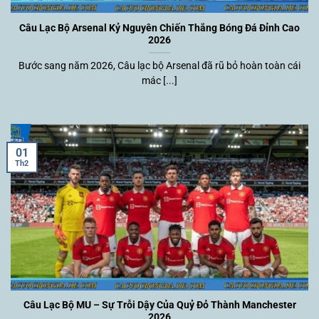
Câu Lạc Bộ Arsenal Kỷ Nguyên Chiến Thắng Bóng Đá Đỉnh Cao
2026
Bước sang năm 2026, Câu lạc bộ Arsenal đã rũ bỏ hoàn toàn cái
mác [...]
01
Th2
Câu Lạc Bộ MU – Sự Trỗi Dậy Của Quỷ Đỏ Thành Manchester
2026