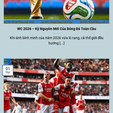
WC 2026 – Kỷ Nguyên Mới Của Bóng Đá Toàn Cầu
Khi ánh bình minh của năm 2026 vừa ló rạng, cả thế giới đều
hướng [...]
01
Th2