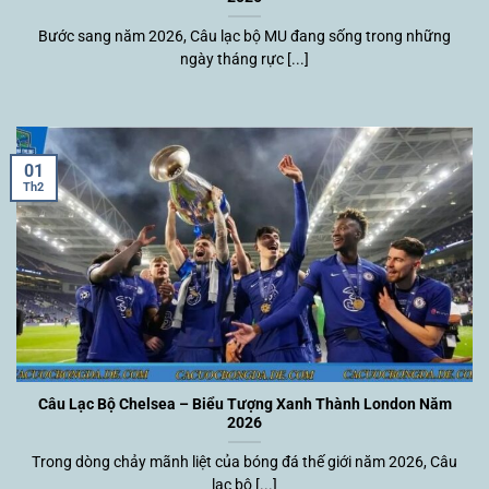
Bước sang năm 2026, Câu lạc bộ MU đang sống trong những
ngày tháng rực [...]
01
Th2
Câu Lạc Bộ Chelsea – Biểu Tượng Xanh Thành London Năm
2026
Trong dòng chảy mãnh liệt của bóng đá thế giới năm 2026, Câu
lạc bộ [...]