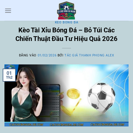
Bỏ
qua
nội
KÈO BÓNG ĐÁ
dung
Kèo Tài Xỉu Bóng Đá – Bỏ Túi Các
Chiến Thuật Đầu Tư Hiệu Quả 2026
ĐĂNG VÀO
01/02/2026
BỞI
TÁC GIẢ THANH PHONG ALEX
01
Th2