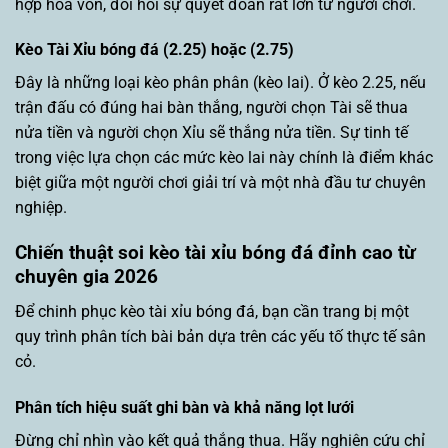
hợp hòa vốn, đòi hỏi sự quyết đoán rất lớn từ người chơi.
Kèo Tài Xỉu bóng đá (2.25) hoặc (2.75)
Đây là những loại kèo phân phân (kèo lai). Ở kèo 2.25, nếu
trận đấu có đúng hai bàn thắng, người chọn Tài sẽ thua
nửa tiền và người chọn Xỉu sẽ thắng nửa tiền. Sự tinh tế
trong việc lựa chọn các mức kèo lai này chính là điểm khác
biệt giữa một người chơi giải trí và một nhà đầu tư chuyên
nghiệp.
Chiến thuật soi kèo tài xỉu bóng đá đỉnh cao từ
chuyên gia 2026
Để chinh phục kèo tài xỉu bóng đá, bạn cần trang bị một
quy trình phân tích bài bản dựa trên các yếu tố thực tế sân
cỏ.
Phân tích hiệu suất ghi bàn và khả năng lọt lưới
Đừng chỉ nhìn vào kết quả thắng thua. Hãy nghiên cứu chỉ