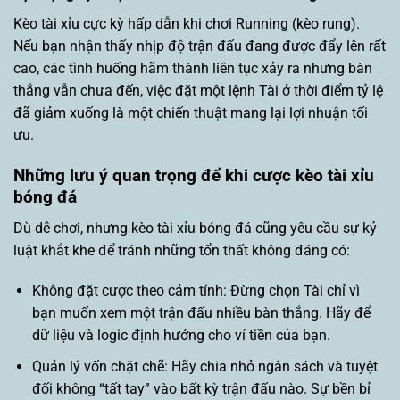
Kèo tài xỉu cực kỳ hấp dẫn khi chơi Running (kèo rung).
Nếu bạn nhận thấy nhịp độ trận đấu đang được đẩy lên rất
cao, các tình huống hãm thành liên tục xảy ra nhưng bàn
thắng vẫn chưa đến, việc đặt một lệnh Tài ở thời điểm tỷ lệ
đã giảm xuống là một chiến thuật mang lại lợi nhuận tối
ưu.
Những lưu ý quan trọng để khi cược kèo tài xỉu
bóng đá
Dù dễ chơi, nhưng kèo tài xỉu bóng đá cũng yêu cầu sự kỷ
luật khắt khe để tránh những tổn thất không đáng có:
Không đặt cược theo cảm tính: Đừng chọn Tài chỉ vì
bạn muốn xem một trận đấu nhiều bàn thắng. Hãy để
dữ liệu và logic định hướng cho ví tiền của bạn.
Quản lý vốn chặt chẽ: Hãy chia nhỏ ngân sách và tuyệt
đối không “tất tay” vào bất kỳ trận đấu nào. Sự bền bỉ