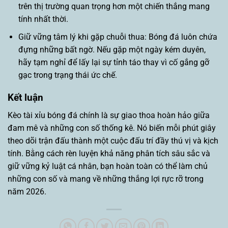
trên thị trường quan trọng hơn một chiến thắng mang
tính nhất thời.
Giữ vững tâm lý khi gặp chuỗi thua: Bóng đá luôn chứa
đựng những bất ngờ. Nếu gặp một ngày kém duyên,
hãy tạm nghỉ để lấy lại sự tỉnh táo thay vì cố gắng gỡ
gạc trong trạng thái ức chế.
Kết luận
Kèo tài xỉu bóng đá chính là sự giao thoa hoàn hảo giữa
đam mê và những con số thống kê. Nó biến mỗi phút giây
theo dõi trận đấu thành một cuộc đấu trí đầy thú vị và kịch
tính. Bằng cách rèn luyện khả năng phân tích sâu sắc và
giữ vững kỷ luật cá nhân, bạn hoàn toàn có thể làm chủ
những con số và mang về những thắng lợi rực rỡ trong
năm 2026.