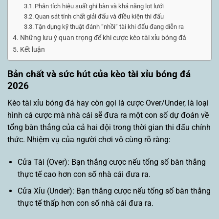
Phân tích hiệu suất ghi bàn và khả năng lọt lưới
Quan sát tính chất giải đấu và điều kiện thi đấu
Tận dụng kỹ thuật đánh “nhồi” tài khi đấu đang diễn ra
Những lưu ý quan trọng để khi cược kèo tài xỉu bóng đá
Kết luận
Bản chất và sức hút của kèo tài xỉu bóng đá
2026
Kèo tài xỉu bóng đá hay còn gọi là cược Over/Under, là loại
hình cá cược mà nhà cái sẽ đưa ra một con số dự đoán về
tổng bàn thắng của cả hai đội trong thời gian thi đấu chính
thức. Nhiệm vụ của người chơi vô cùng rõ ràng:
Cửa Tài (Over): Bạn thắng cược nếu tổng số bàn thắng
thực tế cao hơn con số nhà cái đưa ra.
Cửa Xỉu (Under): Bạn thắng cược nếu tổng số bàn thắng
thực tế thấp hơn con số nhà cái đưa ra.