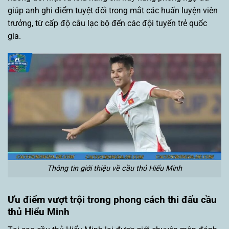
giúp anh ghi điểm tuyệt đối trong mắt các huấn luyện viên
trưởng, từ cấp độ câu lạc bộ đến các đội tuyển trẻ quốc
gia.
Thông tin giới thiệu về cầu thủ Hiểu Minh
Ưu điểm vượt trội trong phong cách thi đấu cầu
thủ Hiểu Minh