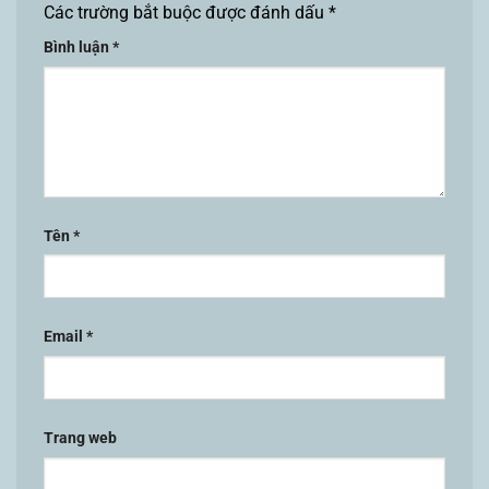
Các trường bắt buộc được đánh dấu
*
Bình luận
*
Tên
*
Email
*
Trang web