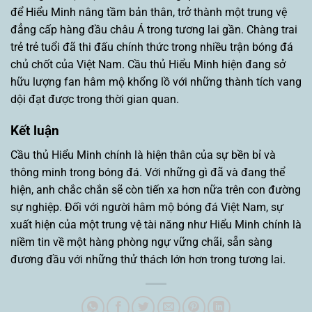
để Hiểu Minh nâng tầm bản thân, trở thành một trung vệ
đẳng cấp hàng đầu châu Á trong tương lai gần. Chàng trai
trẻ trẻ tuổi đã thi đấu chính thức trong nhiều trận bóng đá
chủ chốt của Việt Nam. Cầu thủ Hiểu Minh hiện đang sở
hữu lượng fan hâm mộ khổng lồ với những thành tích vang
dội đạt được trong thời gian quan.
Kết luận
Cầu thủ Hiểu Minh chính là hiện thân của sự bền bỉ và
thông minh trong bóng đá. Với những gì đã và đang thể
hiện, anh chắc chắn sẽ còn tiến xa hơn nữa trên con đường
sự nghiệp. Đối với người hâm mộ bóng đá Việt Nam, sự
xuất hiện của một trung vệ tài năng như Hiểu Minh chính là
niềm tin về một hàng phòng ngự vững chãi, sẵn sàng
đương đầu với những thử thách lớn hơn trong tương lai.