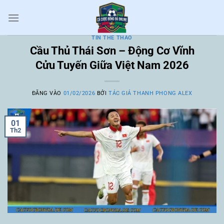
Bỏ
qua
nội
TIN THỂ THAO
dung
Cầu Thủ Thái Sơn – Động Cơ Vĩnh
Cửu Tuyến Giữa Việt Nam 2026
ĐĂNG VÀO
01/02/2026
BỞI
TÁC GIẢ THANH PHONG ALEX
01
Th2