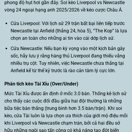
phong độ hụt hơi gần đây. Soi kèo Liverpool vs Newcastle
vòng 24 ngoại hạng anh 2025/2026 về kèo cược Châu Á.
Cửa Liverpool: Với lịch sử 29 trận bất bại liên tiếp trước
Newcastle tại Anfield (thắng 24, hòa 5), “The Kop” là lựa
chọn an toàn cho những ai tin vào cái dớp lịch sử.
Cửa Newcastle: Nếu bạn kỳ vọng vào một kịch bản gây
sốc, hãy lưu ý rằng hàng thủ Liverpool đang thiếu vắng
nhiều trụ cột. Tuy nhiên, việc Newcastle chưa thắng tại
Anfield kể từ thế kỷ trước là rào cản tâm lý cực lớn.
Phân tích kèo Tài Xỉu (Over/Under)
Mức Tài Xỉu được ấn định ở mốc 3.0 bàn. Thống kê lịch sử
cho thấy các cuộc đối đầu giữa hai đội thường là những
bữa tiệc bàn thắng (trung bình hơn 3.5 bàn/trận). Khi soi
kèo, cửa Tài luôn là lựa chọn ưa thích của giới mộ điệu mỗi
khi Liverpool và Newcastle chạm trán, bởi cả hai đều sở
hữu những ngôi sao tấn công có khả năng tạo đột biến