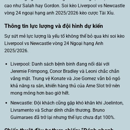
cao như Salah hay Gordon. Soi kèo Liverpool vs Newcastle
vòng 24 ngoại hạng anh 2025/2026 kèo cược Tài Xỉu.
Thông tin lực lượng và đội hình dự kiến
Sự sứt mẻ lực lượng là yếu tố không thể bỏ qua khi soi kèo
Liverpool vs Newcastle vòng 24 Ngoại hạng Anh
2025/2026.
Liverpool: Danh sách bệnh binh đang nối dài với
Jeremie Frimpong, Conor Bradley và Leoni chắc chắn
vắng mặt. Trung vệ Konate và Joe Gomez vẫn bỏ ngỏ
khả năng ra sân, khiến hàng thủ của Arne Slot trở nên
mong mỏng hơn bao giờ hết.
Newcastle: Đội khách cũng gặp khó khăn khi Joelinton,
Livramento và Schar dính chấn thương. Bruno
Guimaraes đã trở lại nhưng thể lực chưa đạt 100%.