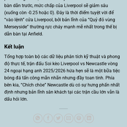
bàn dẫn trước, mức chấp của Liverpool sẽ giảm sâu
(xuống còn -0.25 hoặc 0). Đây là thời điểm tuyệt vời để
“vào lệnh” cửa Liverpool, bởi bản lĩnh của “Quỷ đỏ vùng
Merseyside” thường rực cháy mạnh mẽ nhất trong thế bị
dẫn bàn tại Anfield.
Kết luận
Tổng hợp toàn bộ các dữ liệu phân tích kỹ thuật và phong
độ thực tế, trận đấu Soi kèo Liverpool vs Newcastle vòng
24 ngoại hạng anh 2025/2026 hứa hẹn sẽ là một bữa tiệc
bóng đá tấn công mãn nhãn nhưng đầy toan tính. Phía
bên kia, “Chích chòe” Newcastle dù có sự hưng phấn nhất
định nhưng bản lĩnh sân khách tại các trận cầu lớn vẫn là
dấu hỏi lớn.