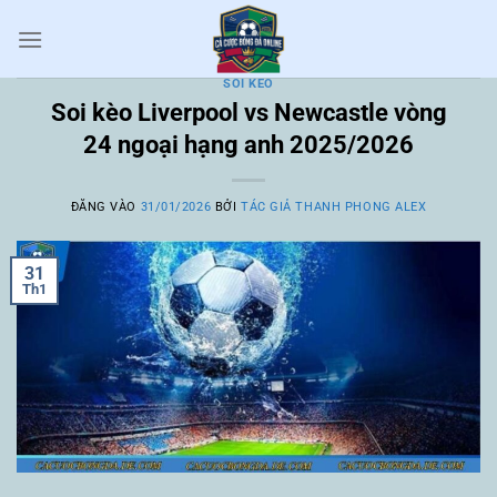
Bỏ
qua
nội
SOI KÈO
dung
Soi kèo Liverpool vs Newcastle vòng
24 ngoại hạng anh 2025/2026
ĐĂNG VÀO
31/01/2026
BỞI
TÁC GIẢ THANH PHONG ALEX
31
Th1