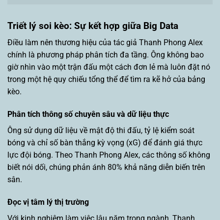
Triết lý soi kèo: Sự kết hợp giữa Big Data
Điều làm nên thương hiệu của tác giả Thanh Phong Alex
chính là phương pháp phân tích đa tầng. Ông không bao
giờ nhìn vào một trận đấu một cách đơn lẻ mà luôn đặt nó
trong một hệ quy chiếu tổng thể để tìm ra kẽ hở của bảng
kèo.
Phân tích thông số chuyên sâu và dữ liệu thực
Ông sử dụng dữ liệu về mật độ thi đấu, tỷ lệ kiểm soát
bóng và chỉ số bàn thắng kỳ vọng (xG) để đánh giá thực
lực đội bóng. Theo Thanh Phong Alex, các thông số không
biết nói dối, chúng phản ánh 80% khả năng diễn biến trên
sân.
Đọc vị tâm lý thị trường
Với kinh nghiệm làm việc lâu năm trong ngành, Thanh