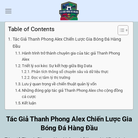
Bỏ
qua
nội
dung
Table of Contents
Tác Giả Thanh Phong Alex Chiến Lược Gia Bóng Đá Hàng
Đầu
Hành trình trở thành chuyên gia của tác giả Thanh Phong
Alex
Triết lý soi kèo: Sự kết hợp giữa Big Data
Phân tích thông số chuyên sâu và dữ liệu thực
Đọc vị tâm lý thị trường
Lưu ý quan trọng về chiến thuật quản lý vốn
Những đóng góp tác giả Thanh Phong Alex cho cộng đồng
cá cược
Kết luận
Tác Giả Thanh Phong Alex Chiến Lược Gia
Bóng Đá Hàng Đầu