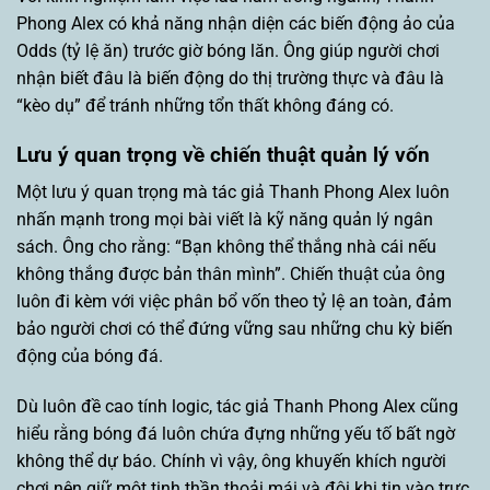
Phong Alex có khả năng nhận diện các biến động ảo của
Odds (tỷ lệ ăn) trước giờ bóng lăn. Ông giúp người chơi
nhận biết đâu là biến động do thị trường thực và đâu là
“kèo dụ” để tránh những tổn thất không đáng có.
Lưu ý quan trọng về chiến thuật quản lý vốn
Một lưu ý quan trọng mà tác giả Thanh Phong Alex luôn
nhấn mạnh trong mọi bài viết là kỹ năng quản lý ngân
sách. Ông cho rằng: “Bạn không thể thắng nhà cái nếu
không thắng được bản thân mình”. Chiến thuật của ông
luôn đi kèm với việc phân bổ vốn theo tỷ lệ an toàn, đảm
bảo người chơi có thể đứng vững sau những chu kỳ biến
động của bóng đá.
Dù luôn đề cao tính logic, tác giả Thanh Phong Alex cũng
hiểu rằng bóng đá luôn chứa đựng những yếu tố bất ngờ
không thể dự báo. Chính vì vậy, ông khuyến khích người
chơi nên giữ một tinh thần thoải mái và đôi khi tin vào trực